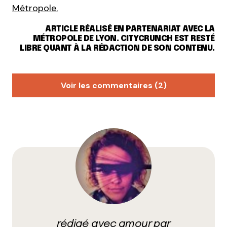
Métropole.
ARTICLE RÉALISÉ EN PARTENARIAT AVEC LA
MÉTROPOLE DE LYON. CITYCRUNCH EST RESTÉ
LIBRE QUANT À LA RÉDACTION DE SON CONTENU.
Voir les commentaires (2)
Jh6869
10 février 2020 à 14 h 20 min
Je connais bien le sujet et je trouve que c’est très
bien expliqué, bravo.
Répondre
mélanie
11 février 2020 à 13 h 49 min
Top, Avec une précision, les listes doivent être
rédigé avec amour par
paritaires mais personnes n’interdit que les 14 têtes