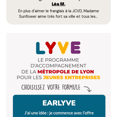
Léa M.
de listes d’un projet soient des hommes (ou des
En plus d'aimer le franglais à la JCVD, Madame
femmes, c’est plus rare). Perso, je préfère ceux qui
Sunflower aime très fort sa ville et tous les…
font le parité dès le départ et pas que pour
l’affichage !
Répondre
Votre adresse e-mail ne sera pas publiée.
Les
champs obligatoires sont indiqués avec
*
Prévenez-moi de tous les nouveaux commentaires
par e-mail.
Name
*
E-mail
*