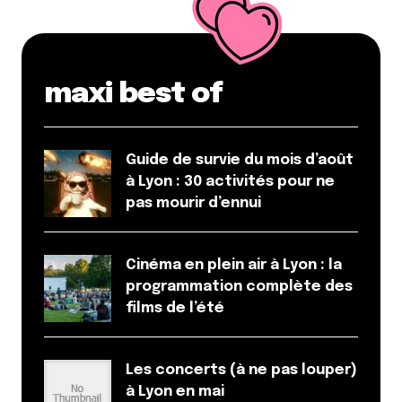
Prévenez-moi de tous les nouveaux commentaires
par e-mail.
maxi best of
Name
*
Guide de survie du mois d’août
E-mail
*
à Lyon : 30 activités pour ne
pas mourir d’ennui
Dis-nous tout
*
Cinéma en plein air à Lyon : la
programmation complète des
films de l’été
Les concerts (à ne pas louper)
à Lyon en mai
Enregistrer mon nom, mon e-mail et mon site dans le