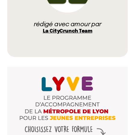
pommette
8 décembre 2012 à 9 h 56 min
rédigé avec amour par
la librairie datta … pour les cadeaux un peu intello
La CityCrunch Team
mais pas trop !
http://www.datta.fr/
Répondre
Ankaa Communication
10 décembre 2012 à 7 h 53 min
C’est sympas de nous aider pour notre shopping de
Noël ! Merci !
Répondre
indikat
12 décembre 2012 à 19 h 00 min
Bonjour à tous,