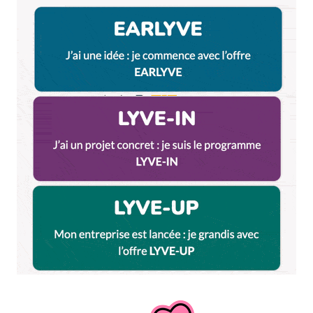
pour ceux qui veulent offrir du « made in Lyon » à
noël, voici une autre idée de marque Lyonnaise
ethnique et éthique : INDIKAT
Répondre
Anne-Claire
19 décembre 2013 à 7 h 22 min
Mais il n’y a pas de boutique de douceurs, et j’en
connais bien une !
A part ça, je suis d’accord pour toutes ces bonnes
adresses (les chaussures au bas de mon sapin aussi).
Merci !
Répondre
Votre adresse e-mail ne sera pas publiée.
Les
champs obligatoires sont indiqués avec
*