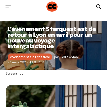
L’événement Starquest est de
retour à Lyon en avril pour un
nouveau voyage
intergalactique
evenements et festival
par
Pierre Qyrool
24 mars 2025
0
4
Screenshot