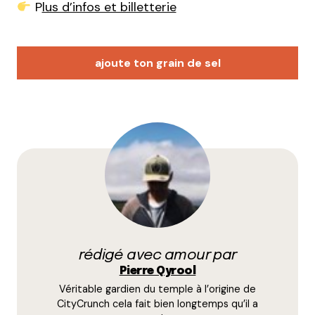
P
lus d’infos et billetterie
ajoute ton grain de sel
Votre adresse e-mail ne sera pas publiée.
Les
champs obligatoires sont indiqués avec
*
Prévenez-moi de tous les nouveaux commentaires
par e-mail.
rédigé avec amour par
Name
*
Pierre Qyrool
Véritable gardien du temple à l’origine de
E-mail
*
CityCrunch cela fait bien longtemps qu’il a