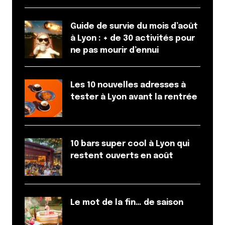
permettra à mes enfants et moi de nous
reconcentrer sur l’essentiel, et profiter
d’activités simples.
Guide de survie du mois d’août
à Lyon : + de 30 activités pour
Répondre
ne pas mourir d’ennui
Priscille Legros
28 mai 2025 à 9 h 39 min
Les 10 nouvelles adresses à
Je mérite de gagner un week-end au Village
tester à Lyon avant la rentrée
Huttopia Pays de Condrieu car J’ai vraiment
besoin d’un weekend sans mon terrible two et de
me dire que je suis encore un peu team City
crunch et pas que family crunch pour une fois !
10 bars super cool à Lyon qui
restent ouverts en août
Répondre
Colleter
Le mot de la fin… de saison
27 mai 2025 à 9 h 52 min
Je mérite de gagner un week-end au Village