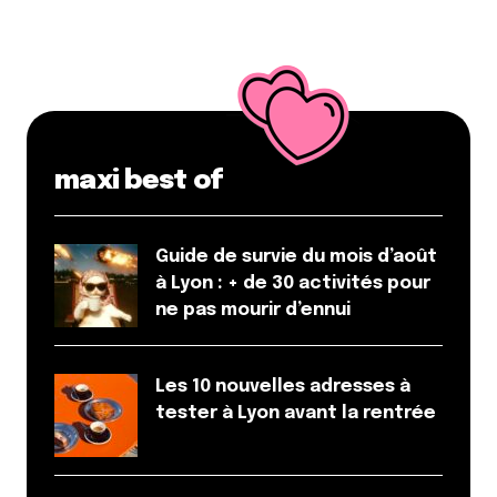
mon rêve de fantaisie, de confort et de soleil
devienne réalité et non plus utopie. Je croise
fortement les doigts !
Répondre
Overk
maxi best of
1 juin 2025 à 21 h 51 min
je mérite de gagner ce week end car il ne me
rete pas longtemps à vivre
Guide de survie du mois d’août
à Lyon : + de 30 activités pour
Répondre
ne pas mourir d’ennui
Dominika
27 mai 2025 à 9 h 43 min
Les 10 nouvelles adresses à
Je mérite de gagner un week-end au Village
tester à Lyon avant la rentrée
Huttopia Pays de Condrieu car cet été je n’aurai pas
de congés et donc ça sera l’occasion parfaite pour
décompresser