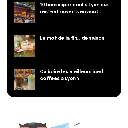
10 bars super cool à Lyon qui
Répondre
restent ouverts en août
Emeric
27 mai 2025 à 19 h 06 min
Je mérite de gagner un week-end au Village
Le mot de la fin… de saison
Huttopia Pays de Condrieu car ma tribu et moi
avons besoin de
Répondre
Où boire les meilleurs iced
Bilissoute
coffees à Lyon ?
27 mai 2025 à 9 h 50 min
Je mérite de gagner un week-end au Village
Huttopia Pays de Condrieu car ça a l’air génial et
que je le vaux bien !
Répondre
Laura Metzinger