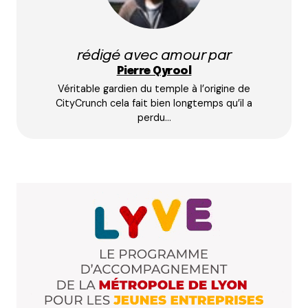
Répondre
ALICIA GINI
rédigé avec amour par
28 mai 2025 à 22 h 51 min
Pierre Qyrool
Je mérite de gagner un week-end au Village
Véritable gardien du temple à l’origine de
Huttopia Pays de Condrieu car j’ai vraiment
CityCrunch cela fait bien longtemps qu’il a
besoin de calme et de repos
perdu…
Répondre
Alexandre Lamoine
30 mai 2025 à 11 h 05 min
Je mérite de gagner un week-end au Village
Huttopia Pays de Condrieu car j’ai vraiment
besoin de calme et de repos
Répondre
Christine carvalho
30 mai 2025 à 5 h 01 min