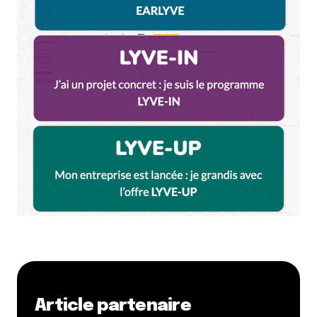
Je mérite de gagner un week-end au Village
Huttopia Pays de Condrieu car vous êtes les
meilleurs !!
Répondre
Ricard
30 mai 2025 à 14 h 19 min
Je mérite de gagner un week-end au Village
Huttopia Pays de Condrieu car je me dis et
pourquoi pas moi ? . Je pourrais ainsi y
emmener mes petits enfants .
Répondre
Gwenaelle
30 mai 2025 à 21 h 54 min
Je mérite de gagner un week-end au
Village Huttopia Pays de Condrieu car ça
Article partenaire