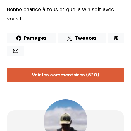
Bonne chance à tous et que la win soit avec
vous !
Partagez
Tweetez
Voir les commentaires (520)
Lolita
27 mai 2025 à 9 h 43 min
Je mérite de gagner un week-end au Village
Huttopia Pays de Condrieu car on a bien besoin d’un
peu de détente après cette grosse saison
événementielle