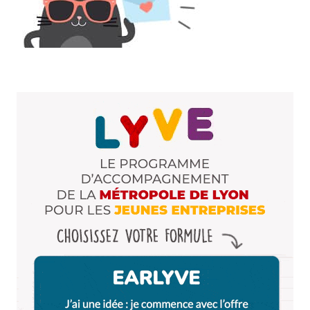
27 mai 2025 à 23 h 21 min
Je mérite de gagner un week-end au Village
Huttopia Pays de Condrieu car il ne m’arrive que
des galères dernièrement et ça serait une
bouffée d’oxygène de pouvoir partir là bas avec
mes deux enfants !
Répondre
Cinzia Rizzi
27 mai 2025 à 9 h 51 min
Je mérite de gagner un week-end au Village
Huttopia Pays de Condrieu car j’ai désespérément
besoin de respirer l’air pur des coteaux du Rhône !!
Répondre
Miagkoff
27 mai 2025 à 10 h 26 min