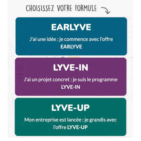
Je mérite de gagner un weekend au village
Huttopia pays de condrieu car je veux voir le
paradis
Répondre
dewintre Cassandre
30 mai 2025 à 6 h 09 min
Je mérite de gagner un week-end au Village
Huttopia Pays de Condrieu car j’ai besoin d’une
parenthèse apaisante dans ce petit coin de
paradis pour retrouver un peu de paix
Répondre
GENEVIEVE TIMMERMAN
1 juin 2025 à 11 h 39 min
Je mérite de gagner un week-end au Village
Huttopia Pays de Condrieu car j’ai l’espoir que