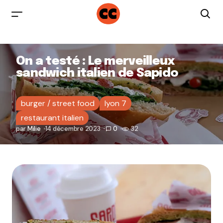
On a testé : Le merveilleux
sandwich italien de Sapido
burger / street food
lyon 7
restaurant italien
par
Milie
14 décembre 2023
0
32