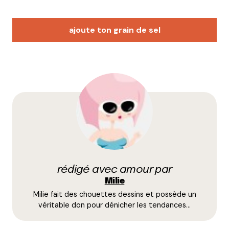
ajoute ton grain de sel
Votre adresse e-mail ne sera pas publiée.
Les
champs obligatoires sont indiqués avec
*
Prévenez-moi de tous les nouveaux commentaires
par e-mail.
rédigé avec amour par
Name
*
Milie
Milie fait des chouettes dessins et possède un
E-mail
*
véritable don pour dénicher les tendances…