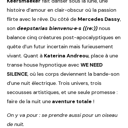
Keersmaeker
fait danser sous la lune, une
histoire d’amour en clair-obscur où la passion
flirte avec le rêve. Du côté de
Mercedes Dassy
,
son
deepstarias bienvenu·e·s ((re:))
nous
balance cinq créatures post-apocalyptiques en
quête d’un futur incertain mais furieusement
vivant. Quant à
Katerina Andreou
, place à une
transe house hypnotique avec
WE NEED
SILENCE
, où les corps deviennent la bande-son
d’une nuit électrique. Trois univers, trois
secousses artistiques, et une seule promesse :
faire de la nuit une
aventure totale
!
On y va pour : se prendre aussi pour un oiseau
de nuit.