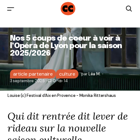
Nos 5 coups de coeur à voir à
l’Opéra de Lyon pour la saison
2025/2026
article partenaire
culture
par
Léa M.
3 septembre 2025
0
14
Louise (c) Festival d'Aix en Provence - Monika Rittershaus
Qui dit rentrée dit lever de
rideau sur la nouvelle
saison culturelle.