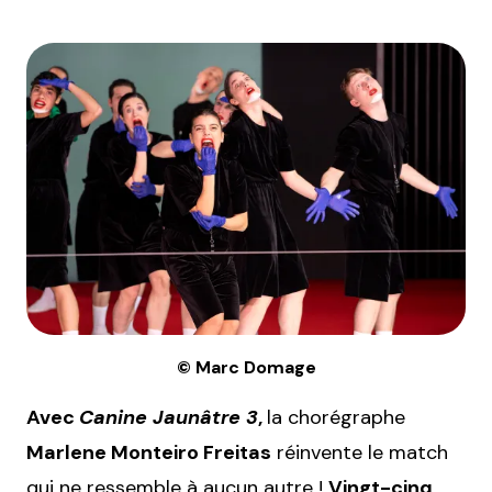
© Marc Domage
Avec
Canine Jaunâtre 3
,
la chorégraphe
Marlene Monteiro Freitas
réinvente le match
qui ne ressemble à aucun autre !
Vingt-cinq