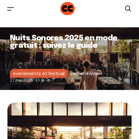
Nuits Sonores 2025 en mode
gratuit : suivez le guide
evenements et festival
par
Pierre Qyrool
27 mai 2025
0
7