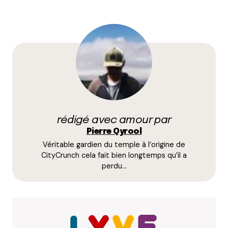
Votre adresse e-mail ne sera pas publiée.
Les
champs obligatoires sont indiqués avec
*
Prévenez-moi de tous les nouveaux commentaires
par e-mail.
rédigé avec amour par
Name
*
Pierre Qyrool
Véritable gardien du temple à l’origine de
E-mail
*
CityCrunch cela fait bien longtemps qu’il a
perdu…
Dis-nous tout
*