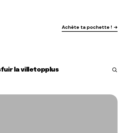
Achète ta pochette !
s
fuir la ville
top
plus