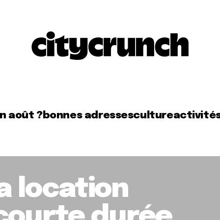
en août ?
bonnes adresses
culture
activité
la location
courte durée