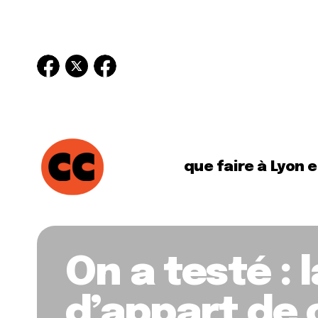
que faire à Lyon 
On a testé : 
d’appart de 