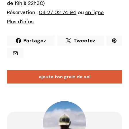
de 19h à 22h30)
Réservation :
04 27 02 74 94
ou
en ligne
Plus d’infos
Partagez
Tweetez
ajoute ton grain de sel
Votre adresse e-mail ne sera pas publiée.
Les
champs obligatoires sont indiqués avec
*