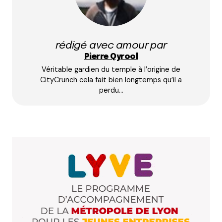
Prévenez-moi de tous les nouveaux commentaires
par e-mail.
rédigé avec amour par
Name
*
Pierre Qyrool
Véritable gardien du temple à l’origine de
E-mail
*
CityCrunch cela fait bien longtemps qu’il a
perdu…
Dis-nous tout
*
Enregistrer mon nom, mon e-mail et mon site dans le
navigateur pour mon prochain commentaire.