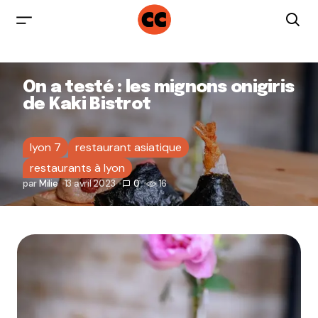
On a testé : les mignons onigiris
de Kaki Bistrot
lyon 7
restaurant asiatique
restaurants à lyon
par
Milie
13 avril 2023
0
16