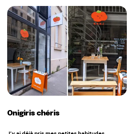
Onigiris chéris
J’y ai déjà pris mes petites habitudes.