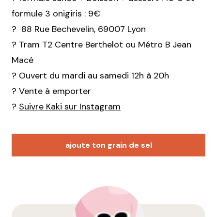
formule 3 onigiris : 9€
?
88 Rue Bechevelin, 69007 Lyon
? Tram T2 Centre Berthelot ou Métro B Jean
Macé
? Ouvert du mardi au samedi 12h à 20h
? Vente à emporter
?
Suivre Kaki sur Instagram
ajoute ton grain de sel
Votre adresse e-mail ne sera pas publiée.
Les
champs obligatoires sont indiqués avec
*