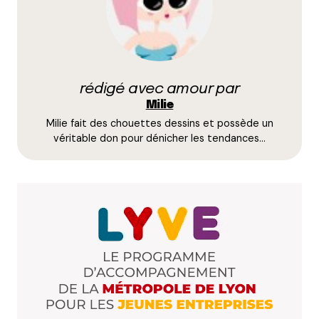
Prévenez-moi de tous les nouveaux commentaires
par e-mail.
rédigé avec amour par
Name
*
Milie
Milie fait des chouettes dessins et possède un
E-mail
*
véritable don pour dénicher les tendances…
Dis-nous tout
*