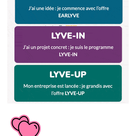
par e-mail.
Name
*
E-mail
*
Dis-nous tout
*
Enregistrer mon nom, mon e-mail et mon site dans le
navigateur pour mon prochain commentaire.