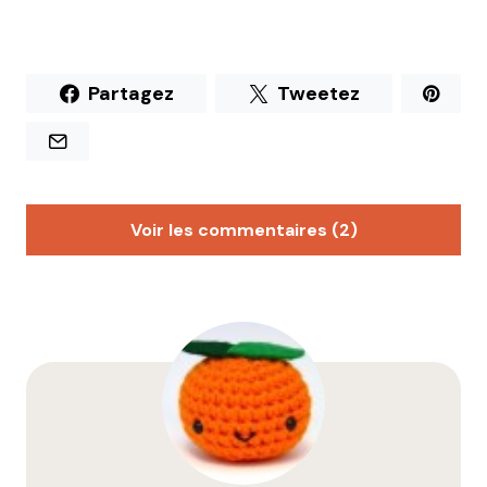
Partagez
Tweetez
Voir les commentaires (2)
Anna
17 juillet 2017 à 17 h 09 min
Je ne sais pas comment se passe l’accès à l’espace
terrasse à l’arrière du musée mais j’ai eu l’occasion
d’y pique-niquer pendant une journée organisée
par la compagnie de théâtre lyonnaise « la
compagnie de trop » (journée très sympa). ils
avaient investi les lieux ombragés derrière le musée
(buvette, groupe de musique live) et c’était vraiment