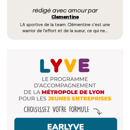
très agréable… S’il est possible d’y accéder, les
rédigé avec amour par
quelques marches qui y mènent valent le coup
Clementine
d’être grimpées !
LA sportive de la team. Clémentine c’est une
warrior de l’effort et de la sueur, ce qui ne…
Répondre
Littlecel mt
17 juillet 2017 à 18 h 01 min
C’est rare un musée privé merci de le soutenir en
faisant un billet dessus Clém
Répondre
Votre adresse e-mail ne sera pas publiée.
Les
champs obligatoires sont indiqués avec
*
Prévenez-moi de tous les nouveaux commentaires