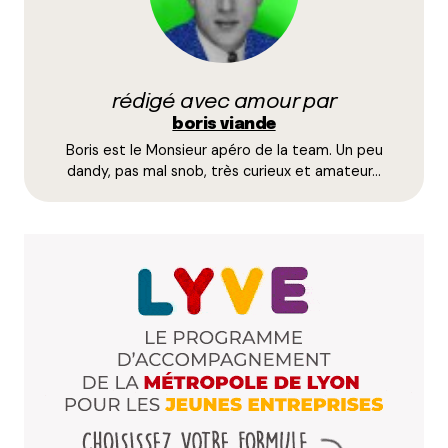
Prévenez-moi de tous les nouveaux commentaires
par e-mail.
rédigé avec amour par
Name
*
boris viande
Boris est le Monsieur apéro de la team. Un peu
E-mail
*
dandy, pas mal snob, très curieux et amateur…
Dis-nous tout
*
Enregistrer mon nom, mon e-mail et mon site dans le
navigateur pour mon prochain commentaire.