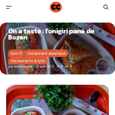
On a testé : l’onigiri pané de
Bozen
lyon 6
restaurant asiatique
restaurants à lyon
par
boris viande
22 avril 2021
0
8