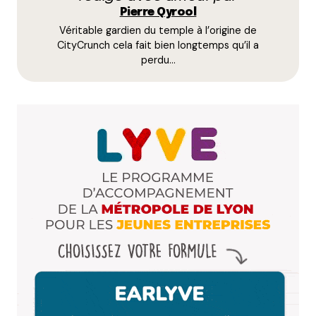
Pierre Qyrool
Véritable gardien du temple à l’origine de
E-mail
*
CityCrunch cela fait bien longtemps qu’il a
perdu…
Dis-nous tout
*
Enregistrer mon nom, mon e-mail et mon site dans le
navigateur pour mon prochain commentaire.
Et bim !