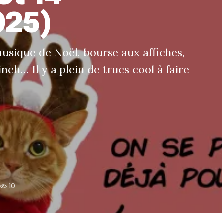
025)
usique de Noël, bourse aux affiches,
nch… Il y a plein de trucs cool à faire
10