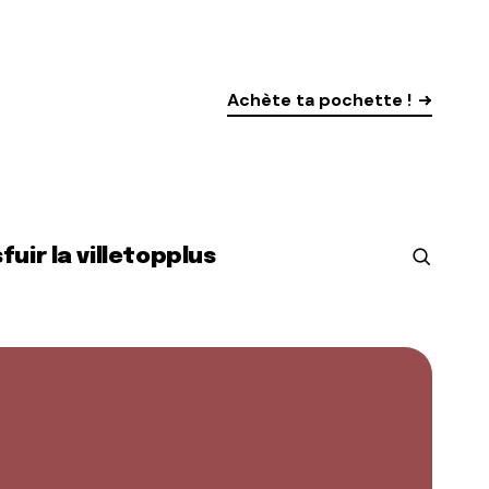
Achète ta pochette !
s
fuir la ville
top
plus