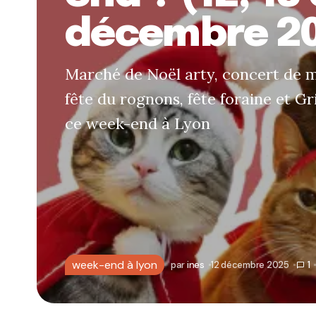
décembre 2
Marché de Noël arty, concert de m
fête du rognons, fête foraine et Gri
ce week-end à Lyon
week-end à lyon
par
ines
12 décembre 2025
1