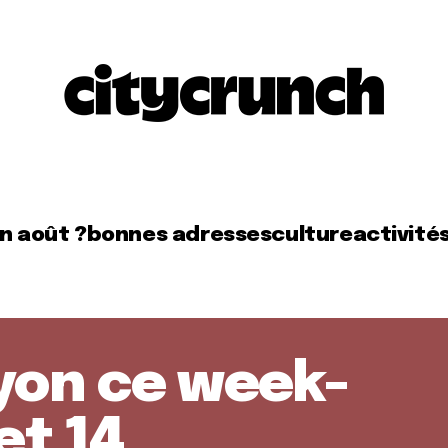
en août ?
bonnes adresses
culture
activité
Lyon ce week-
et 14