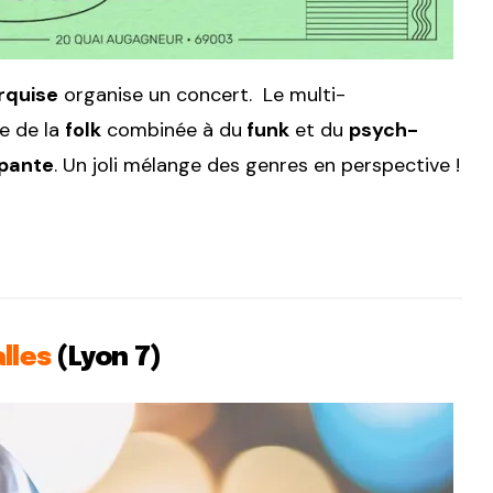
rquise
organise un concert. L
e multi-
e de la
folk
combinée à du
funk
et du
psych-
ppante
. Un joli mélange des genres en perspective !
lles
(Lyon 7)