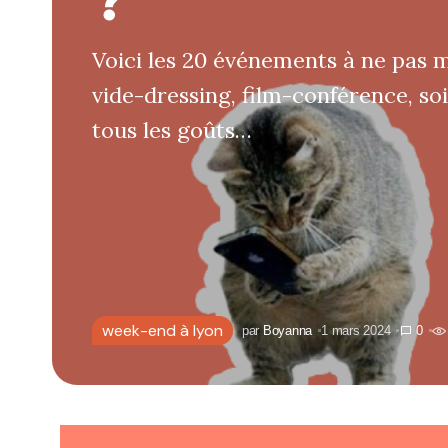
?
Voici les 20 événements à ne pas
vide-dressing, film-conférence, so
tous les goûts…
week-end à lyon
par
Boyanna
1 mars 2024
0