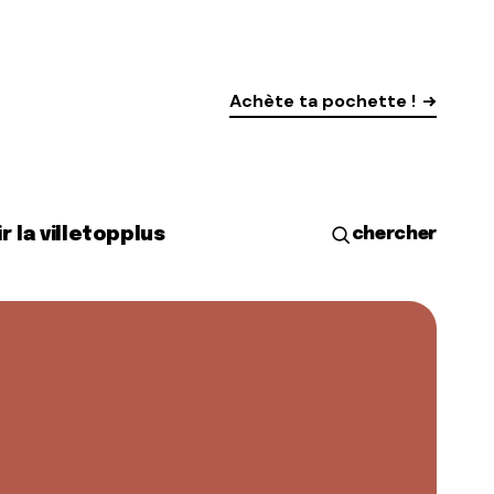
Achète ta pochette !
r la ville
top
plus
chercher