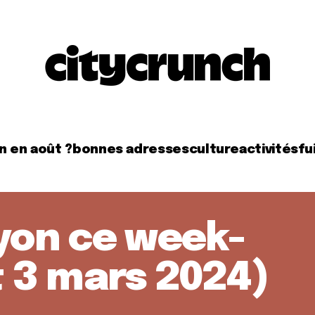
n en août ?
bonnes adresses
culture
activités
fui
Lyon ce week-
t 3 mars 2024)