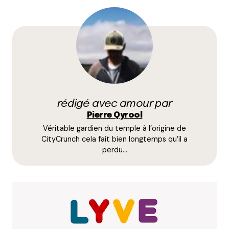
Votre adresse e-mail ne sera pas publiée.
Les
champs obligatoires sont indiqués avec
*
Prévenez-moi de tous les nouveaux commentaires
par e-mail.
rédigé avec amour par
Name
*
Pierre Qyrool
Véritable gardien du temple à l’origine de
E-mail
*
CityCrunch cela fait bien longtemps qu’il a
perdu…
Dis-nous tout
*