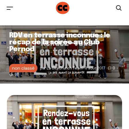
RDV en terrasse inconnue : le
récap de la soirée au Club
Pernod
non classé
par
La CityCrunch Team
8 août 2017
0
68