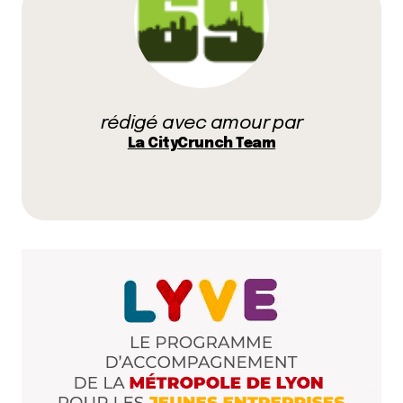
Prévenez-moi de tous les nouveaux commentaires
par e-mail.
rédigé avec amour par
Name
*
La CityCrunch Team
E-mail
*
Dis-nous tout
*