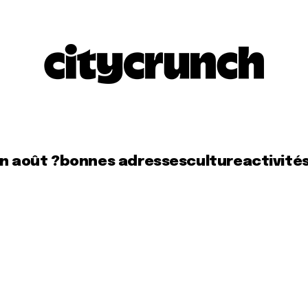
en août ?
bonnes adresses
culture
activité