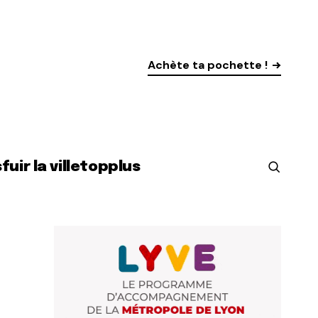
Achète ta pochette !
s
fuir la ville
top
plus