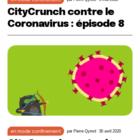
CityCrunch contre le
Coronavirus : épisode 8
en mode confinement
par
Pierre Qyrool
30 avril 2020