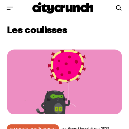
Les coulisses
en mode confinement
par
Pierre Qyrool
6 mai 2020