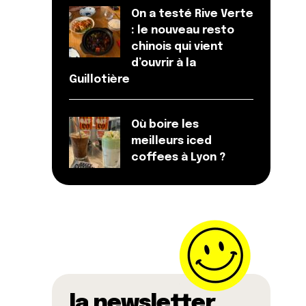
On a testé Rive Verte
: le nouveau resto
chinois qui vient
d’ouvrir à la
Guillotière
Où boire les
meilleurs iced
coffees à Lyon ?
la newsletter