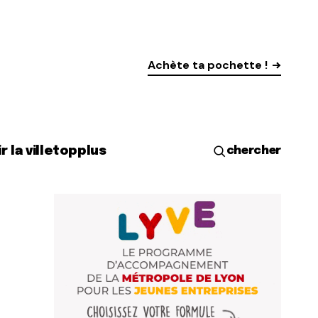
Achète ta pochette !
r la ville
top
plus
chercher