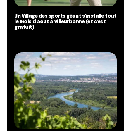
ses péniches et autres petits bateaux, enfin
bon… tout un tas de truc.
Un Village des sports géant s’installe tout
Mais le plus chouette, c’est par temps clair,
le mois d’août à Villeurbanne (et c’est
dressé tout pile dans l’axe, entre les 2 barres
gratuit)
du fameux V : le mont blanc.
Et cerise sur le pompon, en Septembre,
lorsque le soleil se lève sur la cime du Mont-
Blanc, celui ci s’illumine le matin, teinté de
rouge, orange et rose, faisant contraste avec
le bleu et blanc du ciel….de toute beauté !
Ceux qui ont la chance de ne pas habiter au
rez-de chaussée comme moi, peuvent
également voir la basilique depuis la façade
opposée à celle qu’on a l’habitude de voir en
ville, et leur vue de derrière leur permet de
voir tous les monts d’or etc… Une vue à 360°
comme seul le crayon peut en fournir à
Lyon…. avec les arbres, l’altitude, le calme