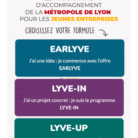
16 février 2012 à 16 h 44 min
Il manque la vue depuis le haut de la montée de la
grande côte à la croix-rousse ! Un grand classique !
Répondre
DeltA
16 février 2012 à 16 h 51 min
+1
Répondre
Anthony
16 février 2012 à 19 h 43 min
Et celui là aussi
Répondre
Loïc