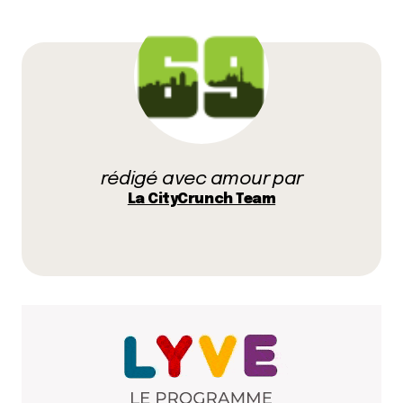
J’ajoute à ta liste la vue depuis le jardin des
Chartreux.
Répondre
Anthony
16 février 2012 à 19 h 42 min
Oui, moi aussi j’avais voté pour ça !
rédigé avec amour par
Répondre
La CityCrunch Team
Bee
16 février 2012 à 16 h 35 min
La vue des toits de fourvière est vraiment
magnifique, si vous avez l’occasion de faire les
visites insolites à partir d’avril
Répondre
Romain