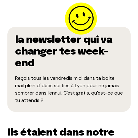
la descente, ça coupe pas mal dans les bois non ?
Répondre
Guigz
la newsletter qui va
16 février 2012 à 21 h 50 min
« Le Jardin des Curiosités : Une vue plongeante sur
changer tes week-
les toits de Saint-Paul ? » Il fallait lire St Georges,
end
parce que St Paul étant derrière Fourvière, pas
visible du tout depuis là.
Reçois tous les vendredis midi dans ta boîte
Répondre
mail plein d'idées sorties à Lyon pour ne jamais
sombrer dans l'ennui. C'est gratis, qu'est-ce que
Camille d'Essayage
tu attends ?
16 février 2012 à 23 h 08 min
Arg décidément je devrais me relire !!
oui bien
sur !
Répondre
Ils étaient dans notre