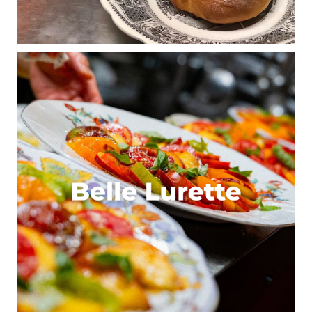
caillou (encore la Croix Rousse) est très bien
pour le coté Rhone.
Les vues depuis les Monts d’Or (Saint Cyr au
centre du village, Mont Cindre, Mont thou) sont
les plus belles pour avoir une vue plus eloignée de
la ville.
Répondre
Le Mike
17 février 2012 à 7 h 30 min
Il y a un quartier à Lyon dont le nom évoque à lui
seul le sujet de cet article et qui a complètement
oublié : l’Observance, entre le cimetière de Loyasse
et le Fort de Vaise.
C’est pour ça aussi que j’adore ce quartier. Il
déboite et tout le monde l’oublie…
Répondre