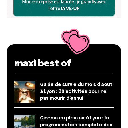
18 février 2012 à 9 h 39 min
hé oui désolé Anthony on a pris ceux qui avait
au moins 2 votes
mon parc de bellevue n’a
pas passé l’épreuve non plus :’)
Répondre
Anthony
19 février 2012 à 12 h 09 min
maxi best of
Non, non, mais je ne me plains pas, je dis
juste
Répondre
Guide de survie du mois d’août
à Lyon : 30 activités pour ne
Stimpa
pas mourir d’ennui
17 février 2012 à 0 h 00 min
+1
il fait partit de mes points de vue préférés !
Cinéma en plein air à Lyon : la
programmation complète des
Répondre