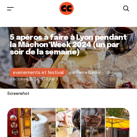
5 apéros à faire à Lyon pendant
la Mâchon’Week 2024 (un par
soir de la semaine)
evenements et festival
par
Pierre Qyrool
3 octobre 2024
1
9
Screenshot