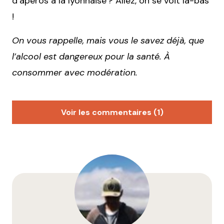
d’apéros à la lyonnaise ? Allez, on se voit là-bas
!
On vous rappelle, mais vous le savez déjà, que
l’alcool est dangereux pour la santé. À
consommer avec modération.
Voir les commentaires (1)
Personne
4 octobre 2024 à 6 h 04 min
merci
Répondre
Votre adresse e-mail ne sera pas publiée.
Les