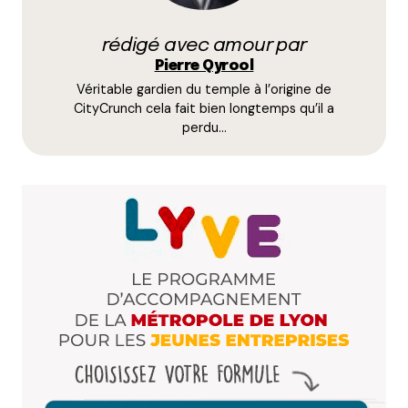
champs obligatoires sont indiqués avec
*
rédigé avec amour par
Pierre Qyrool
Prévenez-moi de tous les nouveaux commentaires
Véritable gardien du temple à l’origine de
par e-mail.
CityCrunch cela fait bien longtemps qu’il a
perdu…
Name
*
E-mail
*
Dis-nous tout
*