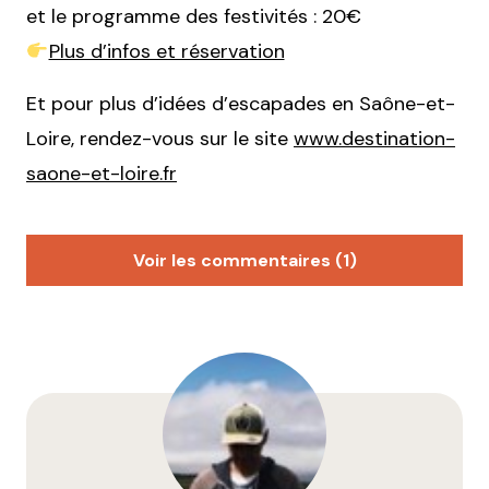
et le programme des festivités : 20€
Plus d’infos et réservation
Et pour plus d’idées d’escapades en Saône-et-
Loire, rendez-vous sur le site
www.destination-
saone-et-loire.fr
Voir les commentaires (1)
Sophie
22 janvier 2026 à 17 h 58 min
Le thème ‘Les Maranges en musique’ a l’air génial !
Passer du jazz au rock d’un village à l’autre tout en
dégustant, c’est une super idée pour moderniser la
tradition.
Répondre