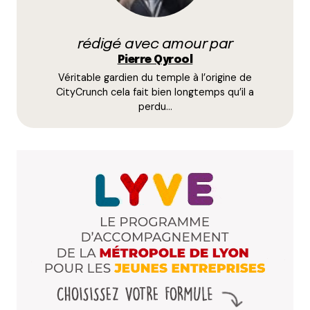
rédigé avec amour par
Votre adresse e-mail ne sera pas publiée.
Les
Pierre Qyrool
champs obligatoires sont indiqués avec
*
Véritable gardien du temple à l’origine de
CityCrunch cela fait bien longtemps qu’il a
perdu…
Prévenez-moi de tous les nouveaux commentaires
par e-mail.
Name
*
E-mail
*
Dis-nous tout
*