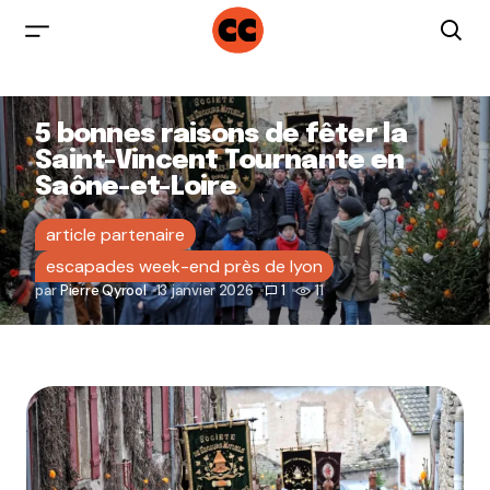
5 bonnes raisons de fêter la
Saint-Vincent Tournante en
Saône-et-Loire
article partenaire
escapades week-end près de lyon
par
Pierre Qyrool
13 janvier 2026
1
11