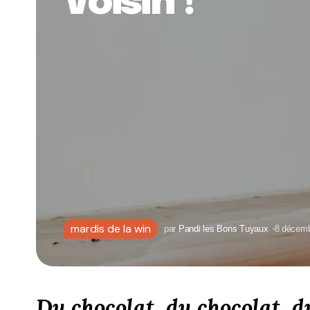
Voisin !
mardis de la win
par
Pandi les Bons Tuyaux
8 décemb
Du chocolat, du chocolat, d