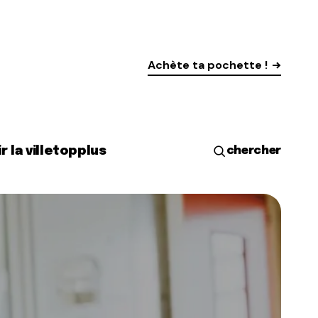
Achète ta pochette !
r la ville
top
plus
chercher