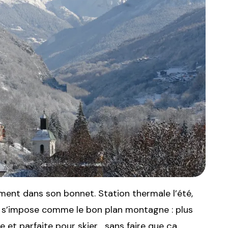
ument dans son bonnet. Station thermale l’été,
lle s’impose comme le bon plan montagne : plus
 et parfaite pour skier… sans faire que ça.