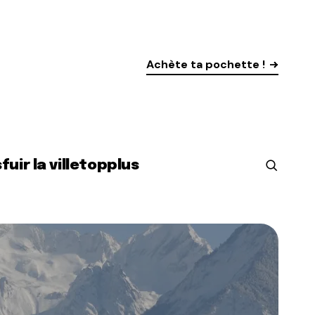
Achète ta pochette !
s
fuir la ville
top
plus