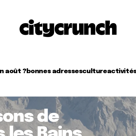
en août ?
bonnes adresses
culture
activité
sons de
s les Bains