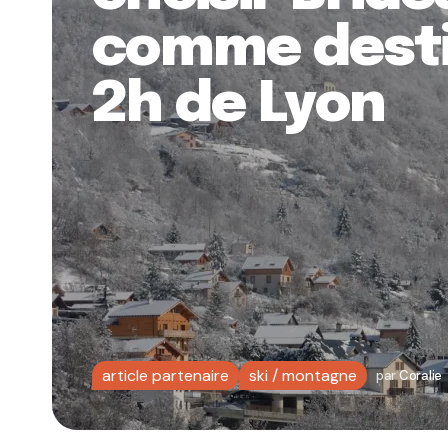
comme destin
2h de Lyon
article partenaire
ski / montagne
par
Coralie