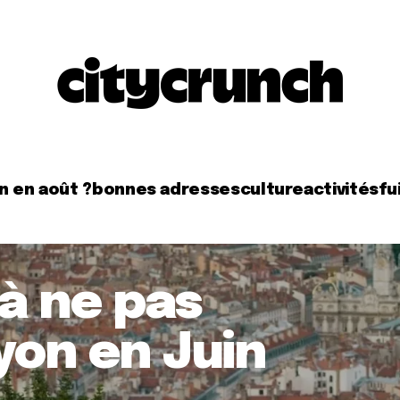
n en août ?
bonnes adresses
culture
activités
fui
 à ne pas
yon en Juin