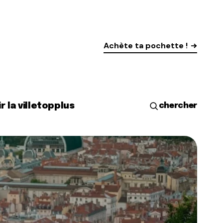
Achète ta pochette !
r la ville
top
plus
chercher