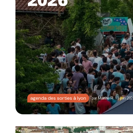
2026
agenda des sorties à lyon
par
Marthe R.
3 juin 20