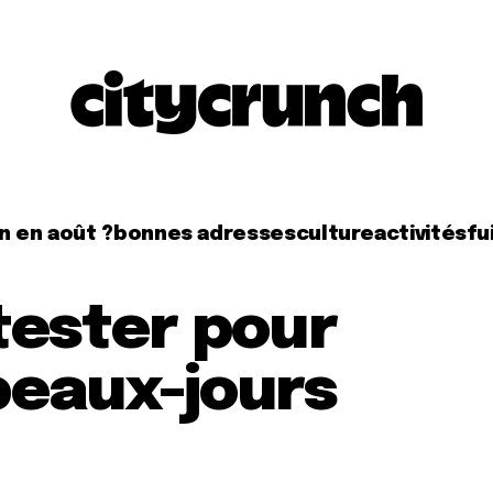
n en août ?
bonnes adresses
culture
activités
fui
tester pour
beaux-jours