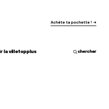
Achète ta pochette !
r la ville
top
plus
chercher