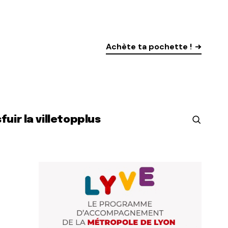
Achète ta pochette !
s
fuir la ville
top
plus