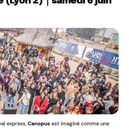
e (Lyon 2)｜samedi 6 juin
ival express,
Canopus
est imaginé comme une