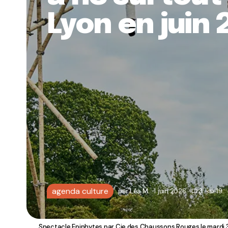
Lyon en juin
agenda culture
par
Léa M.
1 juin 2026
3
19
Spectacle Epiphytes par Cie des Chaussons Rouges le mardi 3