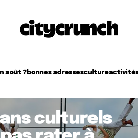
en août ?
bonnes adresses
culture
activité
lans culturels
 pas rater à