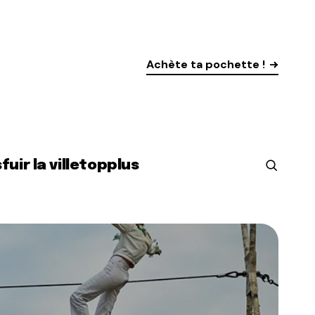
Achète ta pochette !
s
fuir la ville
top
plus