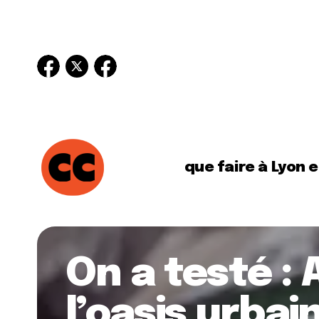
que faire à Lyon 
On a testé :
l’oasis urba