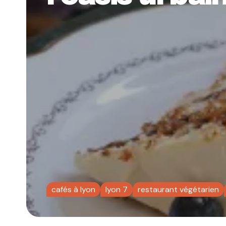
cafés à lyon
lyon 7
restaurant végétarien