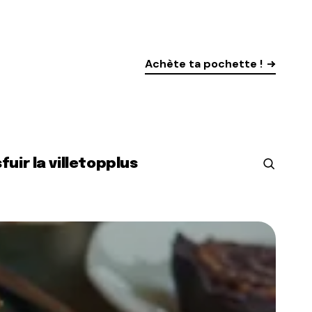
Achète ta pochette !
s
fuir la ville
top
plus