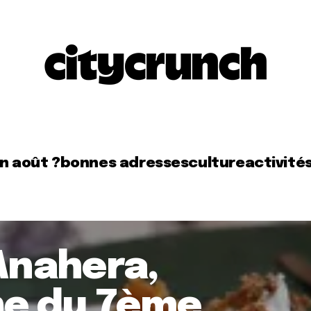
en août ?
bonnes adresses
culture
activité
 Anahera,
ine du 7ème