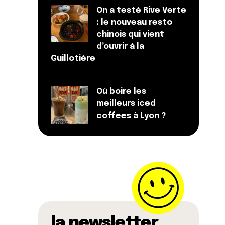
On a testé Rive Verte
: le nouveau resto
chinois qui vient
d’ouvrir à la
Guillotière
Où boire les
meilleurs iced
coffees à Lyon ?
la newsletter