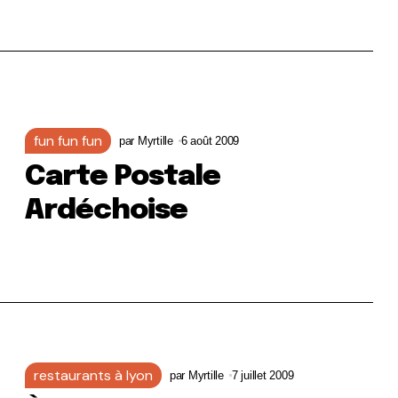
fun fun fun
par
Myrtille
6 août 2009
Carte Postale
Ardéchoise
restaurants à lyon
par
Myrtille
7 juillet 2009