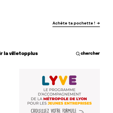
Achète ta pochette !
r la ville
top
plus
chercher