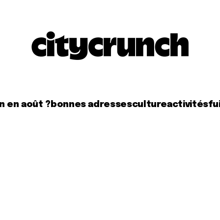
n en août ?
bonnes adresses
culture
activités
fui