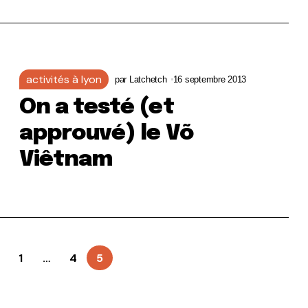
activités à lyon
par
Latchetch
16 septembre 2013
On a testé (et
approuvé) le Võ
Viêtnam
1
…
4
5