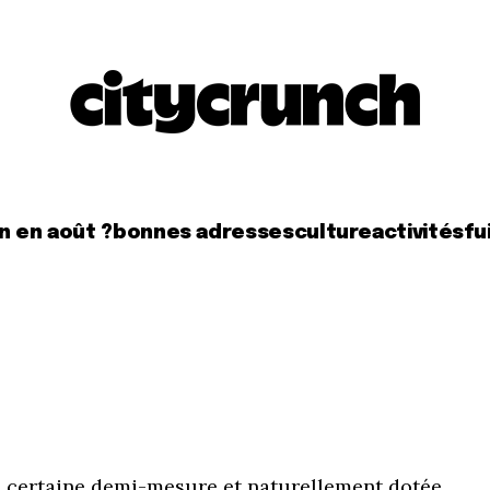
n en août ?
bonnes adresses
culture
activités
fui
e certaine demi-mesure et naturellement dotée