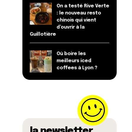
On a testé Rive Verte
: le nouveau resto
chinois qui vient
d’ouvrir à la
Guillotière
Où boire les
meilleurs iced
coffees à Lyon ?
la newsletter