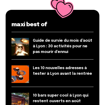
Répondre
Votre adresse e-mail ne sera pas publiée.
Les
maxi best of
champs obligatoires sont indiqués avec
*
Guide de survie du mois d’août
Prévenez-moi de tous les nouveaux commentaires
à Lyon : 30 activités pour ne
par e-mail.
pas mourir d’ennui
Name
*
Les 10 nouvelles adresses à
tester à Lyon avant la rentrée
E-mail
*
10 bars super cool à Lyon qui
Dis-nous tout
*
restent ouverts en août