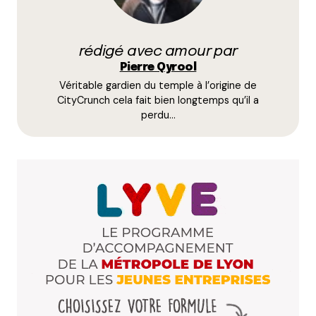
du semi-gastro avec entrée-plat-dessert à 18 €
(Kitchen Café)…
Vont pas faire long feu à mon avis…
rédigé avec amour par
Pierre Qyrool
Répondre
Véritable gardien du temple à l’origine de
CityCrunch cela fait bien longtemps qu’il a
Qyrool
perdu…
26 mars 2014 à 15 h 48 min
Merci de confirmer mon impression, vraiment
top mais vraiment trop cher.
Répondre
Lydia
27 mars 2014 à 11 h 46 min
Côté resto coréen il y a toujours « la Corée » 40
avenue Jean Jaurès (à l’angle avec la rue
Montesquieu) : c’est toute l’équipe du Doschilack qui
a migré là-bas après le rachat de leur resto (le