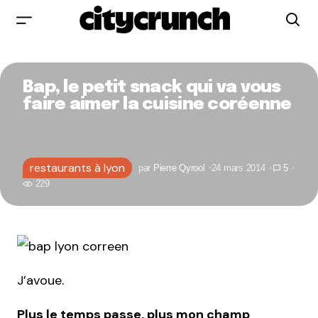
Bap, le petit snack qui va vous
faire aimer la cuisine coréenne
restaurants à lyon
par
Pierre Qyrool
24 mars 2014
5
229
J’avoue.
Plus le temps passe, plus mon champ