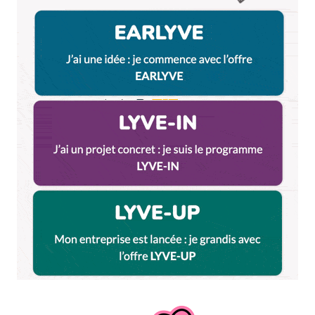
Doshilack est toujours en place mais la carte a
changé et les tarifs ont sérieusement augmenté).
Une super adresse pour découvrir la cuisine
coréenne !
Répondre
Qyrool
27 mars 2014 à 15 h 47 min
Bonjour Lydia. Merci pour ce commentaire.
On avait testé la Corée à son ouverture, voici
l’article :
https://lyon.citycrunch.fr/restaurant-
la-coree-lyon/2012/11/21/
Répondre
Nico
12 juillet 2014 à 13 h 54 min
En effet c’est bon mais c’est vraiment très cher !