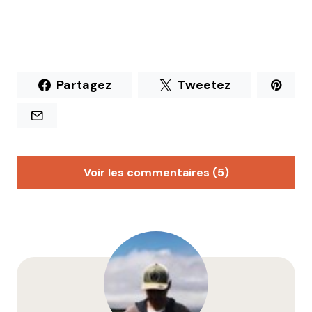
Partagez
Tweetez
Voir les commentaires (5)
Lionel
26 mars 2014 à 8 h 09 min
Testé hier. Certes, c’est bon, les légumes sont frais
et bien assaisonnés… Mais niveau tarif, ils
hallucinent complètement ! J’ai pris un Bibibamp à
14,50 € sans boisson, ni dessert !
Quand on voit que certains dans la même rue font