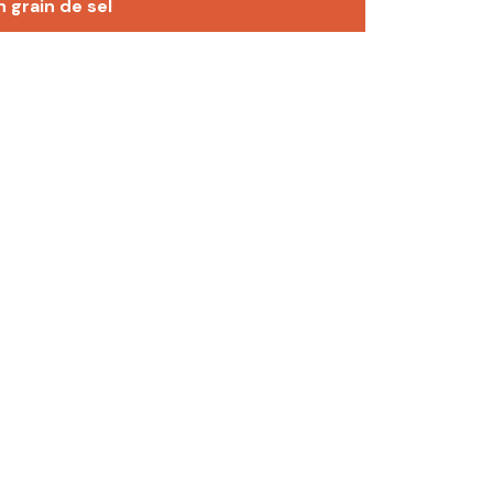
n grain de sel
Les champs obligatoires sont indiqués avec
mmentaires par e-mail.
E-mail
*