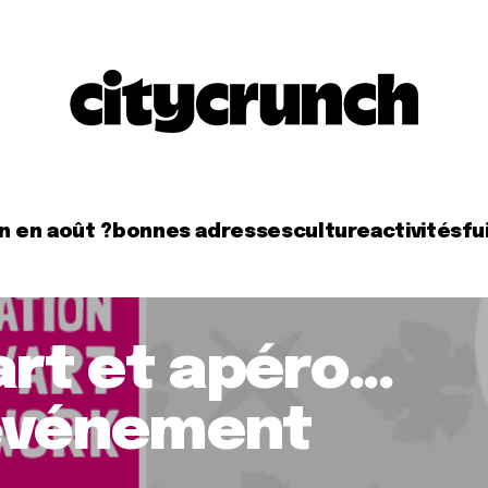
n en août ?
bonnes adresses
culture
activités
fui
 art et apéro…
 événement