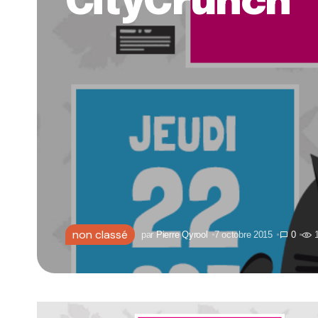
CityCrunch
non classé
par
Pierre Qyrool
7 octobre 2015
0