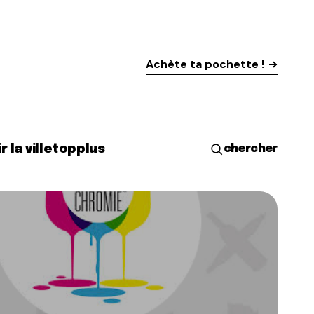
Achète ta pochette !
r la ville
top
plus
chercher