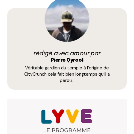
Votre adresse e-mail ne sera pas publiée.
Les
champs obligatoires sont indiqués avec
*
Prévenez-moi de tous les nouveaux commentaires
par e-mail.
rédigé avec amour par
Name
*
Pierre Qyrool
Véritable gardien du temple à l’origine de
E-mail
*
CityCrunch cela fait bien longtemps qu’il a
perdu…
Dis-nous tout
*