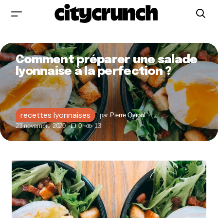
Comment préparer une salade
lyonnaise à la perfection ?
recettes lyonnaises
par
Pierre Qyrool
23 novembre 2020
0
13