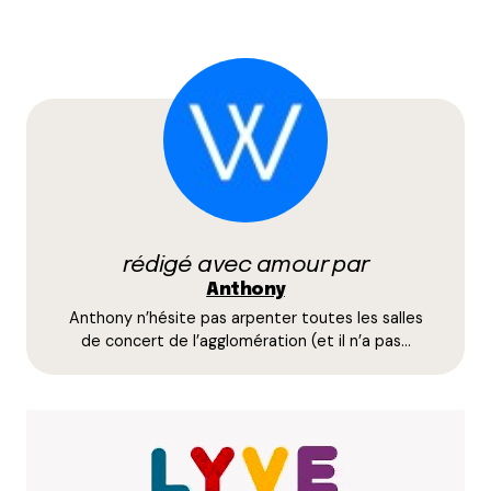
Dan
30 mai 2026 à 6 h 53 min
Et vous avez oublié Linkin Park au Groupama
stadium
Répondre
Votre adresse e-mail ne sera pas publiée.
Les
champs obligatoires sont indiqués avec
*
rédigé avec amour par
Anthony
Anthony n’hésite pas arpenter toutes les salles
Prévenez-moi de tous les nouveaux commentaires
de concert de l’agglomération (et il n’a pas…
par e-mail.
Name
*
E-mail
*