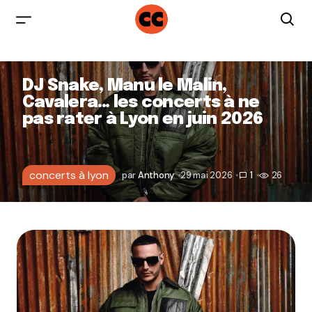
DJ Snake, Manu le Malin,
Cavalera… les concerts à ne
pas rater à Lyon en juin 2026
concerts à lyon
par
Anthony
29 mai 2026
1
26