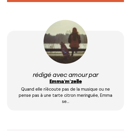
Lorente
3 décembre 2021 à 7 h 01 min
Bonjour j’aimerais donner de mon temps et de ma
personne
Dans l’attente
Cordialement
Répondre
rédigé avec amour par
Votre adresse e-mail ne sera pas publiée.
Les
Emma'm'zelle
champs obligatoires sont indiqués avec
*
Quand elle n'écoute pas de la musique ou ne
pense pas à une tarte citron meringuée, Emma
se…
Prévenez-moi de tous les nouveaux commentaires
par e-mail.
Name
*