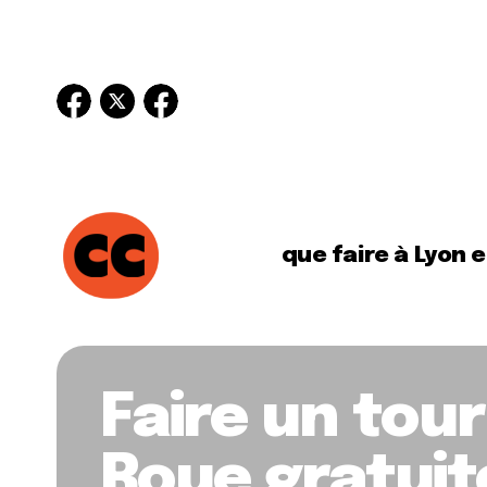
que faire à Lyon 
Faire un tou
Roue gratui