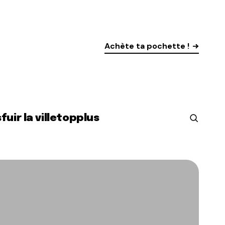
Achète ta pochette !
s
fuir la ville
top
plus