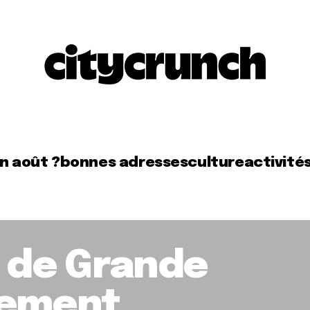
en août ?
bonnes adresses
culture
activité
r de Grande
tement