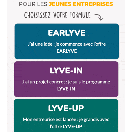
Milie
14 avril 2015 à 16 h 11 min
Merci pour ces infos ! ça nous évitera de faire de
fausses cartes d’étudiants.
Répondre
Littlecelt
14 avril 2015 à 16 h 37 min
pourtant ce serait marrant une carte
d’étudiant avec un beau Crunch déguisé avec
sa coiffe de remise des diplomes (oxford Cap)
Répondre
Littlecelt
14 avril 2015 à 19 h 26 min