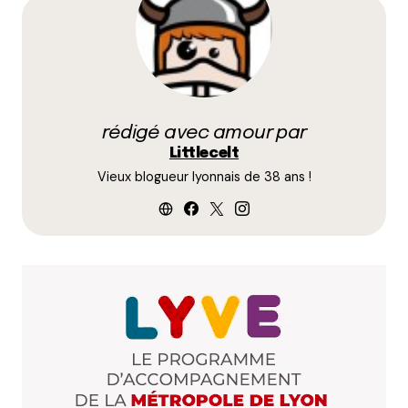
Répondre
littlecelt
13 avril 2015 à 22 h 31 min
Et bah pour le nombre de gens non étudiants qui y
rédigé avec amour par
jouent (dont moi) jamais eu de soucis en semaine en
Littlecelt
tout cas
Vieux blogueur lyonnais de 38 ans !
Les courts ne sont pas fermés
Répondre
Ben
14 avril 2015 à 13 h 12 min
La Doua c’est ouvert aux non étudiants.
C’est gratuit la semaine
2 euros le we si les 2 étudiants, 4 si un des 2
étudiant et 8 si les 2 pas étudiants
Répondre