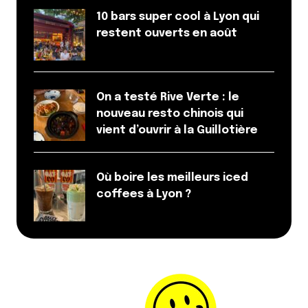
Répondre
10 bars super cool à Lyon qui
restent ouverts en août
Votre adresse e-mail ne sera pas publiée.
Les
champs obligatoires sont indiqués avec
*
On a testé Rive Verte : le
nouveau resto chinois qui
vient d’ouvrir à la Guillotière
Prévenez-moi de tous les nouveaux commentaires
par e-mail.
Où boire les meilleurs iced
Name
*
coffees à Lyon ?
E-mail
*
Dis-nous tout
*