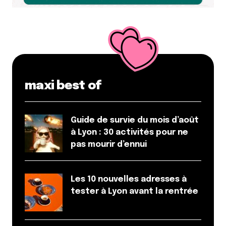
merci de la confirmation Ben
Répondre
Paul
17 avril 2015 à 14 h 31 min
Les courts de la Doua ne sont payants que si le
maxi best of
percepteur passe ! Ce qui était plutôt rare lorsque
j’y jouais il y a quelques temps. Et quand bien même,
il suffit de se dire étudiant et ça passe tout seul !
Guide de survie du mois d’août
Répondre
à Lyon : 30 activités pour ne
pas mourir d’ennui
philippine
26 septembre 2015 à 13 h 24 min
Il y a aussi le TCRV : Tennis club Rhodia Vaise qui est
Les 10 nouvelles adresses à
à Champvert dans le 5ème!!
tester à Lyon avant la rentrée
Terrains couverts et non couverts, dans un parc
arboré.