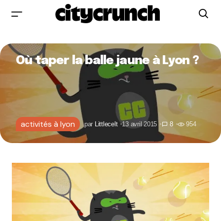
Où taper la balle jaune à Lyon ?
activités à lyon
par
Littlecelt
13 avril 2015
8
954