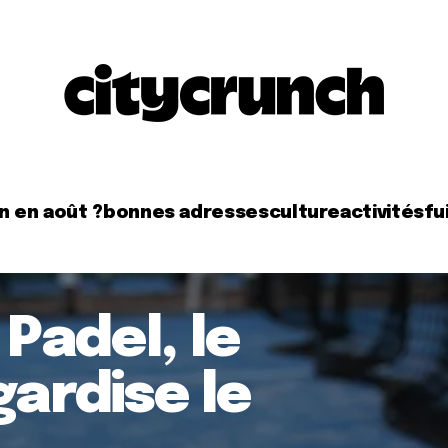
n en août ?
bonnes adresses
culture
activités
fui
 Padel, le
gardise le