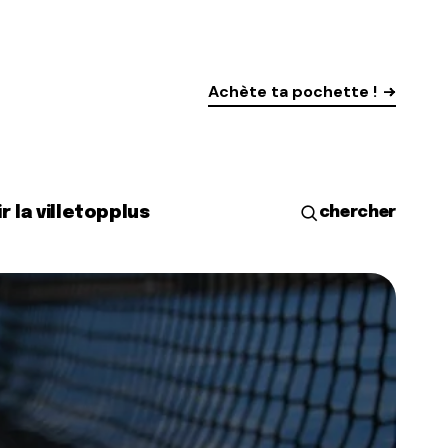
Achète ta pochette !
r la ville
top
plus
chercher