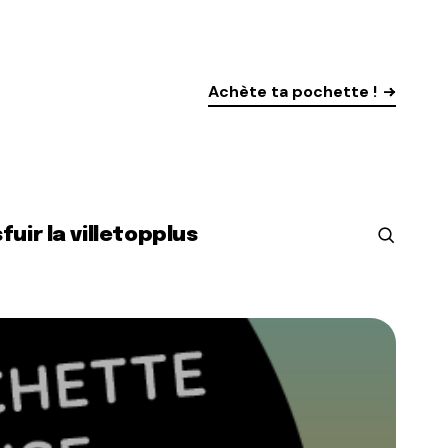
Achète ta pochette !
s
fuir la ville
top
plus