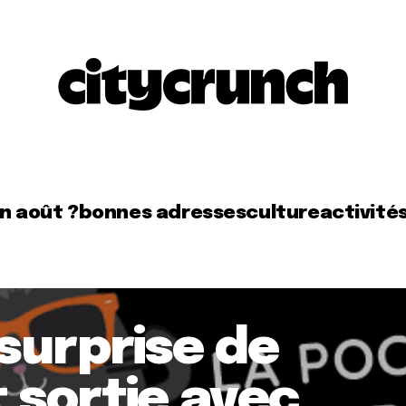
en août ?
bonnes adresses
culture
activité
surprise de
t sortie avec