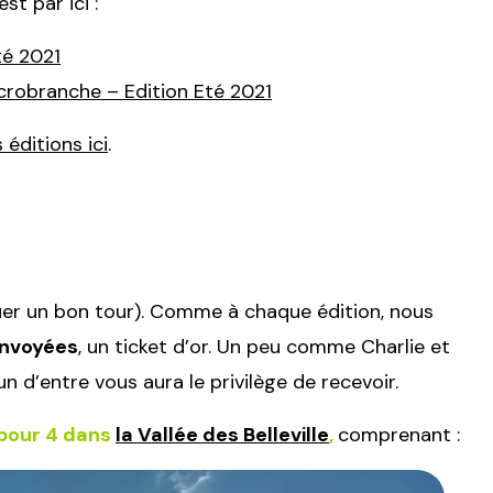
st par ici :
té 2021
crobranche – Edition Eté 2021
éditions ici
.
ouer un bon tour). Comme à chaque édition, nous
envoyées
, un ticket d’or. Un peu comme Charlie et
un d’entre vous aura le privilège de recevoir.
 pour 4 dans
la Vallée des Belleville
,
c
omprenant :