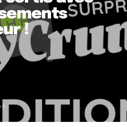
issements
ur !
8