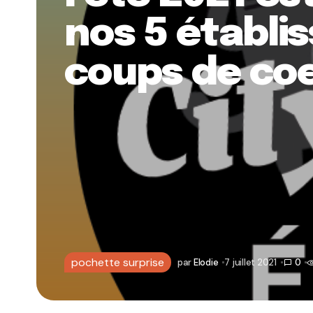
nos 5 établ
coups de coe
pochette surprise
par
Elodie
7 juillet 2021
0