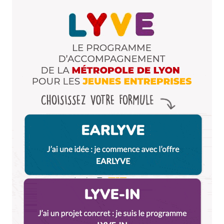
Votre adresse e-mail ne sera pas publiée.
Les
champs obligatoires sont indiqués avec
*
Name
*
E-mail
*
Dis-nous tout
*
Enregistrer mon nom, mon e-mail et mon site dans le
navigateur pour mon prochain commentaire.