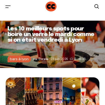
Les 10 meilleurs spots pour
boire un verre le mardi comme
si on était vendredi à Lyon
bars à lyon
par
Coralie
23 juin 2026
0
35