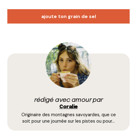
ajoute ton grain de sel
Votre adresse e-mail ne sera pas publiée.
Les
champs obligatoires sont indiqués avec
*
Prévenez-moi de tous les nouveaux commentaires
par e-mail.
rédigé avec amour par
Name
*
Coralie
Originaire des montagnes savoyardes, que ce
E-mail
*
soit pour une journée sur les pistes ou pour…