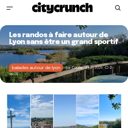
Les randos à faire autour de
Lyon sans être un grand sportif
balades autour de lyon
par
Coralie
4 juin 2026
0
28