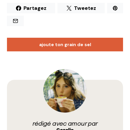
Partagez
Tweetez
ajoute ton grain de sel
Votre adresse e-mail ne sera pas publiée.
Les
champs obligatoires sont indiqués avec
*
Prévenez-moi de tous les nouveaux commentaires
par e-mail.
rédigé avec amour par
Name
*