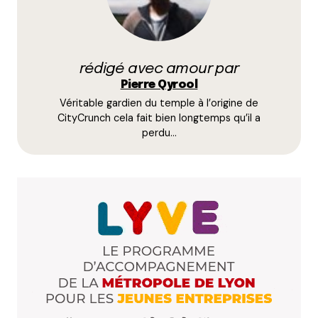
11 novembre 2020 à 10 h 01 min
Merci on l’ajoute.
Répondre
rédigé avec amour par
Pierre Qyrool
Jérôme
Véritable gardien du temple à l’origine de
11 novembre 2020 à 17 h 46 min
CityCrunch cela fait bien longtemps qu’il a
Il y a aussi Muchacha (les empanadas) au 237 rue
perdu…
Paul Bert
Répondre
Elodie
17 novembre 2020 à 15 h 20 min
Merci, c’est ajouté !
Répondre
Lolo