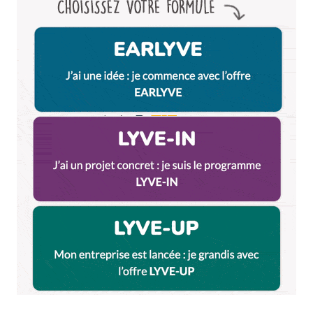
13 novembre 2020 à 21 h 01 min
Il existe aussi le harner, vraiment pas mal leurs
burgers.
C’est rue des rancy.
http://harner.fr/v2/vente-a-emporter/
Répondre
Elodie
17 novembre 2020 à 15 h 18 min
Bonjour, merci de l’info, c’est ajouté
Répondre
Muriel
14 novembre 2020 à 4 h 34 min
Le coq et la mule (restaurant espagnol, un vrai
régal )
251 rue Paul Bert