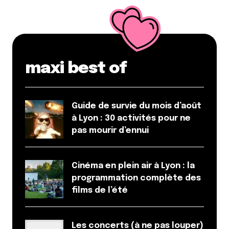
Répondre
Elodie
17 novembre 2020 à 15 h 12 min
Merci de l’info, c’est ajouté !
maxi best of
Répondre
Marion
Guide de survie du mois d’août
16 novembre 2020 à 22 h 10 min
à Lyon : 30 activités pour ne
Il y a également La Corée , 278 rue Garibaldi. Ils font
pas mourir d’ennui
à emporter et c’est super bon!!!!!
Répondre
Cinéma en plein air à Lyon : la
programmation complète des
Elodie
films de l’été
17 novembre 2020 à 14 h 54 min
Merci de l’info, c’est ajouté !
Les concerts (à ne pas louper)