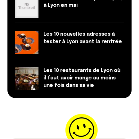
Répondre
à Lyon en mai
Olivier
16 novembre 2020 à 22 h 31 min
Salut les chatons, il y a aussi Pizza Cosy Sans-Souci
Les 10 nouvelles adresses à
au 61 cours Albert Thomas. De mémoire vous aviez
tester à Lyon avant la rentrée
parlé lors de son ouverture de notre enseigne sur
Croix rousse et depuis le 22 mai notre super pate à
pizza maison faite tous les matins dans notre
restaurant et nos bons ingrédients frais sont aussi
Les 10 restaurants de Lyon où
disponibles en bas du caillou (avec une salle de
il faut avoir mangé au moins
restauration mais ça ce n’est pas le sujet compte
une fois dans sa vie
tenu du contexte sanitaire) A très vite pour vous
faire visiter notre chouette établissement.
Répondre
Elodie
17 novembre 2020 à 14 h 51 min