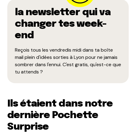
Merci de l’info, c’est ajouté
la newsletter qui va
Répondre
changer tes week-
marion
end
18 novembre 2020 à 8 h 52 min
Pour le restaurant la Corée, la restauration à
emporter est du lundi à samedi : 11:45-14:30
Reçois tous les vendredis midi dans ta boîte
mail plein d'idées sorties à Lyon pour ne jamais
Répondre
sombrer dans l'ennui. C'est gratis, qu'est-ce que
tu attends ?
Clémence
27 novembre 2020 à 14 h 59 min
Le restaurant L’amuse Bouche, sur la Place
Guichard @labgastronomierapide
Ils étaient dans notre
Répondre
dernière Pochette
Surprise