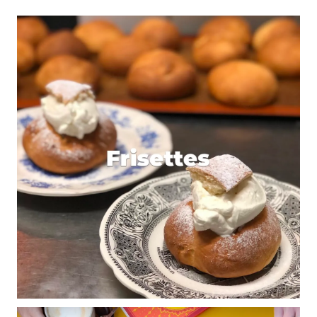
Votre adresse e-mail ne sera pas publiée.
Les
champs obligatoires sont indiqués avec
*
Prévenez-moi de tous les nouveaux commentaires
par e-mail.
Name
*
E-mail
*
Dis-nous tout
*