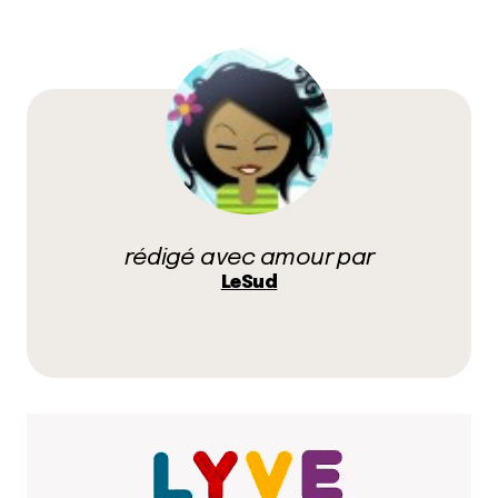
17 février 2010 à 18 h 04 min
Ben c’est fou ça, le coup d’Authentic Burger ! o_o
Faudrait que je fasse plus attention à mes
prochaines pubs pour les livraisons dans ma boite
aux lettres… mais il me semble en effet n’en avoir
jamais eu pour des burgers.
Dommage !
Répondre
rédigé avec amour par
LeSud
LeSud
17 février 2010 à 18 h 39 min
@La Grenadine : ben oui c’est vraiment bizarre.
D’ailleurs si des lecteurs du blog ont testé les
burgers d’authentic burgers j’aimerai bien avoir leur
avis ! Parce que la j’avais l’impression d’être dans la
4ème dimension !
Répondre