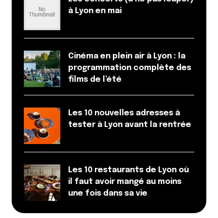
B-rob, c’était sympa donc dommage ! Et pour
à Lyon en mai
Authentic, inconnus au bataillon !
Répondre
TedCarter
Cinéma en plein air à Lyon : la
17 février 2010 à 19 h 54 min
programmation complète des
J’ai seulement testé Speed Burger à plusieurs
films de l’été
reprises, et je n’ai rencontré aucun souci.
Répondre
Les 10 nouvelles adresses à
tester à Lyon avant la rentrée
LeSud
17 février 2010 à 22 h 42 min
@Myrtille@Camilledessayage : Quick j’avais déjà
testé et de mémoire les burgers étaient arrivés
Les 10 restaurants de Lyon où
froids
j’aurai bien aimé pouvoir essayer de
il faut avoir mangé au moins
nouveau !
une fois dans sa vie
@Partof : OUI ! Ce serait bien d’ailleurs qu’il y ait
autre chose que SpeedBurger du coup pour la