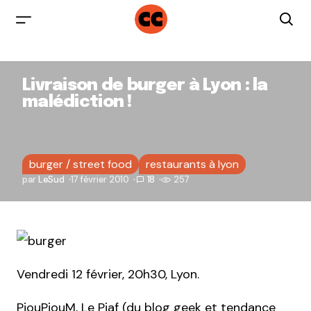
Livraison de burger à Lyon : la
malédiction !
burger / street food
restaurants à lyon
par
LeSud
17 février 2010
18
257
Vendredi 12 février, 20h30, Lyon.
PiouPiouM, Le Piaf (du blog
geek et tendance