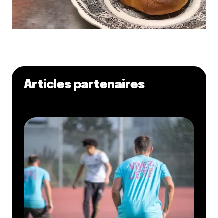
22 février 2010 à 9 h 28 min
Authentic je connaissais pas du tout….visiblement
eux non plus.
Speed Burger bon c’est pas génial niveau frites et
tous mais leurs burgers sont largement
comestibles.
Articles partenaires
Pour un bon burger dans un bar, outre les Ninkasi,
y’a aussi le Zinc Zinc, qui fait un burger bon et
copieux dans un cadre cosy.
Répondre
yeris ben
1 mars 2013 à 21 h 29 min
à propos de speed burger, nous sommes à présent
en 2013.
C’est certes un petit peu cher mais on sent bien la