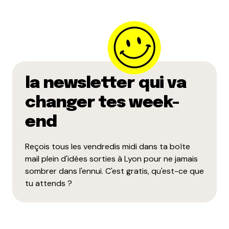
livraison !
Répondre
Poulpix
17 février 2010 à 23 h 21 min
Dans le 7e y’a Royal Burger qui livre, je crois.
la newsletter qui va
Je sais pas jusqu’à quels horizons, j’habite à deux pas
changer tes week-
Ils sont rue de Gerland, entre Place Jean Jaurès et
end
Debourg.
Reçois tous les vendredis midi dans ta boîte
Et bonne nouvelle : ils font aussi des pizzas !
mail plein d'idées sorties à Lyon pour ne jamais
Répondre
sombrer dans l'ennui. C'est gratis, qu'est-ce que
tu attends ?
Elo
18 février 2010 à 10 h 28 min
Si un jour il prend l’idée à quelqu’un d’ouvrir un BON