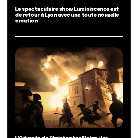
Le spectaculaire show Luminiscence est
Name
*
de retour à Lyon avec une toute nouvelle
création
E-mail
*
Dis-nous tout
*
Enregistrer mon nom, mon e-mail et mon site dans le
navigateur pour mon prochain commentaire.