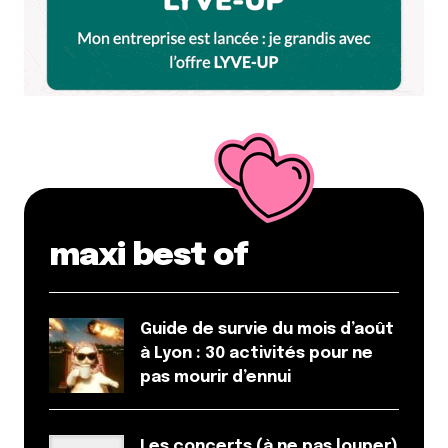
22 février 2010 à 12 h 09 min
bjr speed burger rien à dire c’est des gros
burgers et bon par rapport aux autres.
Répondre
partof
17 février 2010 à 19 h 37 min
Si j’ai bien compris, avis à ceux qui veulent se lancer
dans la livraison de burgers à domicile sur Lyon, un
marché est à prendre…
maxi best of
Répondre
Camille d'Essayage
Guide de survie du mois d’août
17 février 2010 à 19 h 51 min
à Lyon : 30 activités pour ne
Eh ben ça fait pas envie, tout ça ! J’ai testé Speed
pas mourir d’ennui
Burger mais trouvé aussi les frites molles et pas top
et l’ensemble pas très chaud. Quick avec Myrtille et
Les concerts (à ne pas louper)