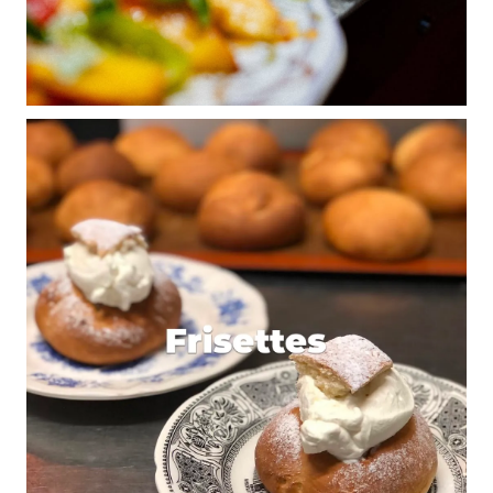
Mmmm GBK… Mais je savais pas qu’il livrait… bon de
tout facon ils ne livreront pas jusqu’à Lyon ^^
Heureusement il y aussi de très très bon burgers à
Lyon, mais il fait y aller avec ses gambettes… T_T
Répondre
Elo
18 février 2010 à 18 h 03 min
Des bons burgers ??? Mais où ??? Et le premier qui
me parle du Wallace je lui en mets une – c’est un
burger genre on en trouve partout dans les pubs et
c’est pas spécialement bon.
Franchement y’a des soirs où je prendrais l’avion
juste pour un blue cheese burger chez GBK !
Répondre
romain blachier