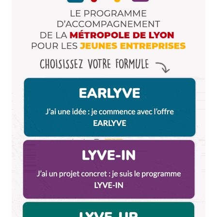
Myrtille
17 février 2010 à 18 h 43 min
Moi j’ai testé le Quick à domicile avec Camille et B-
Rob l’an passé, mais ce fût la croix et la bannière
pour trouver le numéro de tel correspondant …
C’est con qu’ils aient arrêté tout de même !!!
Répondre
Chris
17 février 2010 à 19 h 25 min
Je confirme que Speed Burger, c’est franchement
pas super bon ni franchement chaud ( sans pour
autant avoir été malade)…
Répondre
Lally