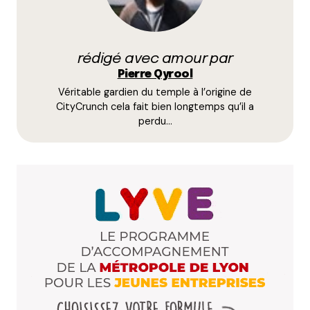
Votre adresse e-mail ne sera pas publiée.
Les
rédigé avec amour par
champs obligatoires sont indiqués avec
*
Pierre Qyrool
Véritable gardien du temple à l’origine de
CityCrunch cela fait bien longtemps qu’il a
Prévenez-moi de tous les nouveaux commentaires
perdu…
par e-mail.
Name
*
E-mail
*
Dis-nous tout
*