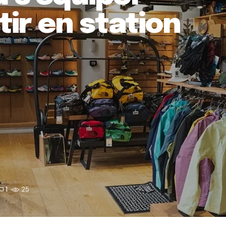
tir en station
1
25