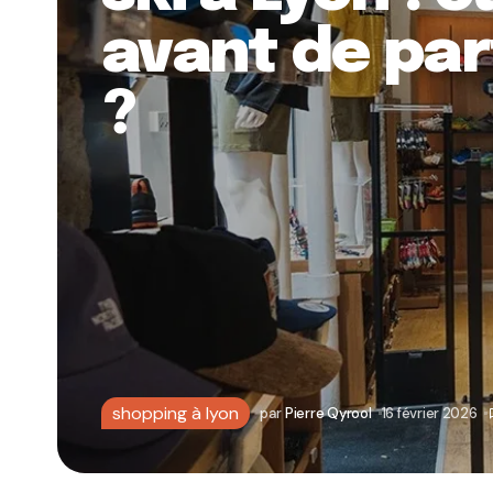
avant de par
?
shopping à lyon
par
Pierre Qyrool
16 février 2026