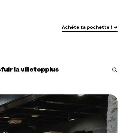
Achète ta pochette !
s
fuir la ville
top
plus