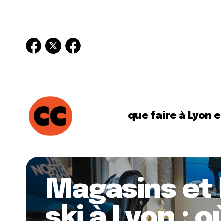
que faire à Lyon 
Magasins et 
ski à Lyon : 