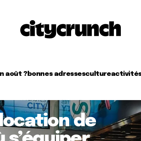
en août ?
bonnes adresses
culture
activité
location de
où s’équiper