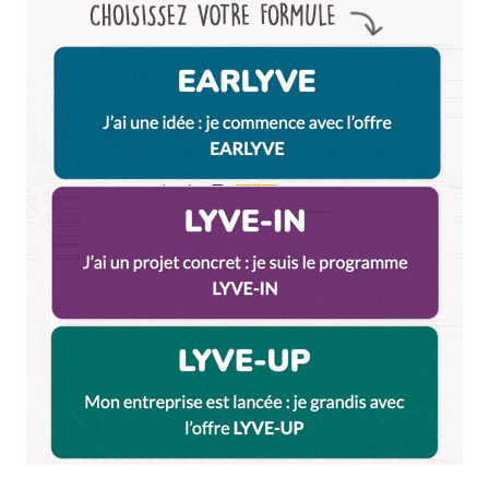
d’observer les pipistrelles , d’admirer les gours
et s’extasier devant tant de beauté.
Répondre
Meline69
1 juin 2021 à 12 h 09 min
De faire découvrir ce lieu à mes neveu.?
Répondre
Roger
1 juin 2021 à 12 h 11 min
Si je gagne le package de visites, je promets de
guetter la moindre chauve souris pour l’avoir en
photos ?
Répondre
Bénédicte