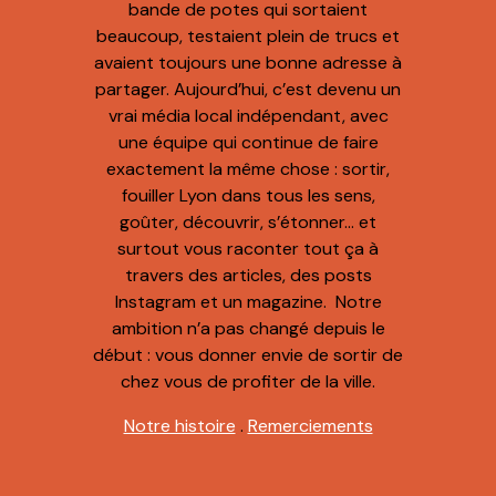
bande de potes qui sortaient
Orlando
beaucoup, testaient plein de trucs et
1 juin 2021 à 15 h 59 min
avaient toujours une bonne adresse à
Hello la Team !
partager. Aujourd’hui, c’est devenu un
Si je gagne ce pa kage je promets solennellement
vrai média local indépendant, avec
de n’insulter personne sur le trajet aller ET retour
une équipe qui continue de faire
en voiture (même si on me fait une queue de
exactement la même chose : sortir,
poisson) et de n’abandonner aucun marmot,
fouiller Lyon dans tous les sens,
pardon bambin, au fin fond de la grotte, et ce,
goûter, découvrir, s’étonner… et
même s’ils hurlent et qu’il y a de l’écho !
surtout vous raconter tout ça à
travers des articles, des posts
Répondre
Instagram et un magazine. Notre
ambition n’a pas changé depuis le
Paryz
début : vous donner envie de sortir de
1 juin 2021 à 16 h 09 min
chez vous de profiter de la ville.
Si je gagne le package de visites, je promets de
prendre avec moi un sweat pour ne pas avoir froid
Notre histoire
.
Remerciements
?
Répondre