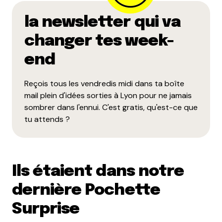
Yesso
la newsletter qui va
1 juin 2021 à 12 h 25 min
Si je gagne le package de visites, je promets de ne
changer tes week-
pas perdre volontairement mes enfants dans le
end
labyrinthe ?
Répondre
Reçois tous les vendredis midi dans ta boîte
mail plein d'idées sorties à Lyon pour ne jamais
Velot
sombrer dans l'ennui. C'est gratis, qu'est-ce que
1 juin 2021 à 12 h 26 min
tu attends ?
Si je gagne le package de visites, je promets de
cruncher ma ville à pleines dents.
Répondre
Ils étaient dans notre
Caroline
dernière Pochette
1 juin 2021 à 12 h 29 min
Surprise
Si je gagne ce super pack, je promets de passer un
super moment en famille ?