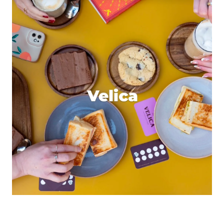
Si je gagne le package de visites, je promets
d’admirer cette œuvre de la nature après en
avoir été privé aussi longtemps avec des amis
qui seront tout aussi comblés.
Je promets de me réjouir du froid, de l’humidité
et d’avoir les yeux qui brillent comme quand
j’étais enfant en m’imaginant être une vraie
spéléologue.
Je promets d’aimer encore plus la nature et ses
beautés.
??
Répondre
Chergui
1 juin 2021 à 12 h 43 min
Bonjour
Si je gagne le package de visites, je promets d
emmener mes enfants et ceux de ma soeur.