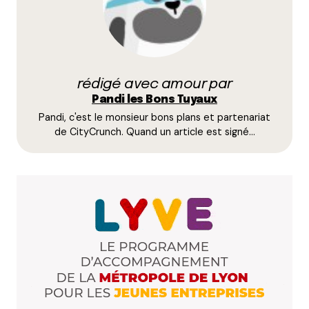
Poxya
1 juin 2021 à 12 h 08 min
Si je gagne le package de visites, je promets de bien
en profiter avec ma famille
rédigé avec amour par
Merci
Pandi les Bons Tuyaux
Répondre
Pandi, c'est le monsieur bons plans et partenariat
de CityCrunch. Quand un article est signé…
Lola
1 juin 2021 à 12 h 11 min
Si je gagne le package de visites, je promets de
passer un super moment avec mes amis
Répondre
Zaza
1 juin 2021 à 17 h 27 min
Si je gagne le packagé de visite, je promets de
contempler les draperies, d’écouter le silence,