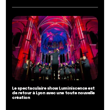
Répondre
Barthélemy
1 juin 2021 à 13 h 01 min
Si je gagne le package de visites, je promets de faire
un ptit graff special dédicace à LCC en loucedé
dans la grotte !
Répondre
Nguyen Franck
1 juin 2021 à 13 h 13 min
Si je gagne le package de visites, je promets de
continuer à profiter pleinement des bonnes choses
de la vie
Le spectaculaire show Luminiscence est
de retour à Lyon avec une toute nouvelle
Répondre
création
Tibo