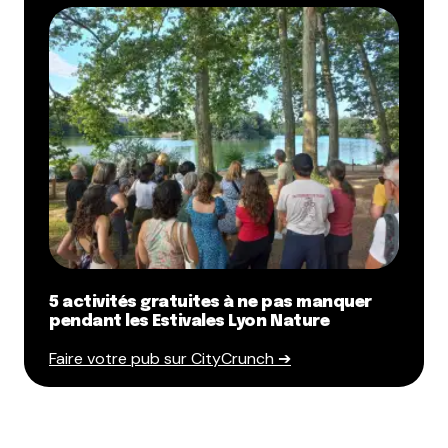
Répondre
Elodie
1 juin 2021 à 13 h 21 min
Si je gagne le package de visites je promets d’en
faire profiter ma famille pour profiter de moments
ensemble
<3
Répondre
Maxence
1 juin 2021 à 13 h 25 min
5 activités gratuites à ne pas manquer
pendant les Estivales Lyon Nature
Si je gagne le package de visites, je promets de
parler TOUT DOUCEMENT dans la grotte.
Faire votre pub sur CityCrunch ➔
Répondre
Gelly