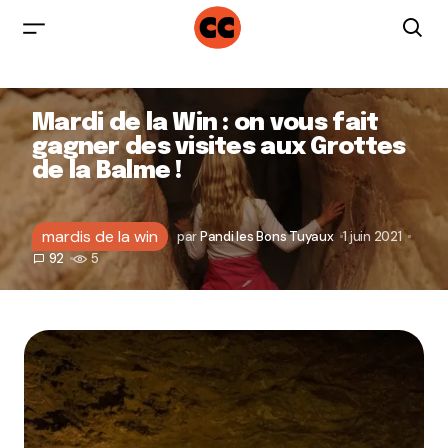
Mardi de la Win : on vous fait
gagner des visites aux Grottes
de la Balme !
mardis de la win
par
Pandi les Bons Tuyaux
1 juin 2021
92
5