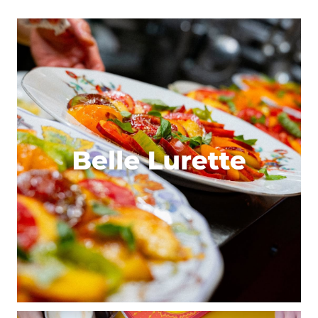
Répondre
Darcq louise
1 juin 2021 à 12 h 36 min
Si je gagne le package de visites, je promets de ne
pas y laisser mes enfants !
Répondre
Fab
1 juin 2021 à 12 h 42 min
Si je gagne le package de visites, je promets de Ne
pas sauter dans le lac sous terrain
Répondre
Priscilla
2 juin 2021 à 0 h 25 min