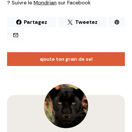
? Suivre le
Mondrian
sur Facebook
Partagez
Tweetez
ajoute ton grain de sel
Votre adresse e-mail ne sera pas publiée.
Les
champs obligatoires sont indiqués avec
*
Prévenez-moi de tous les nouveaux commentaires
par e-mail.