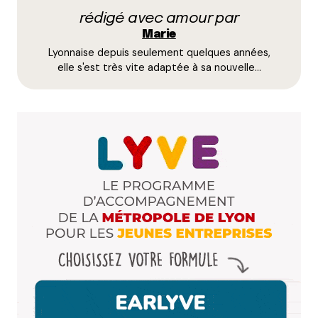
rédigé avec amour par
Name
*
Marie
Lyonnaise depuis seulement quelques années,
E-mail
*
elle s'est très vite adaptée à sa nouvelle…
Dis-nous tout
*
Enregistrer mon nom, mon e-mail et mon site dans le
navigateur pour mon prochain commentaire.